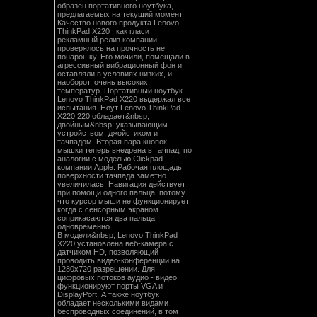
образец портативного ноутбука,
предлагаемых на текущий момент.
Качество нового продукта Lenovo
ThinkPad X220 , как гласит
рекламный релиз компании,
проверялось на прочность не
понарошку. Его мочили, помещали в
агрессивный вибрационный фон и
оставляли в условиях низких, и
наоборот, очень высоких,
температур. Портативный ноутбук
Lenovo ThinkPad X220 выдержал все
испытания. Ноут Lenovo ThinkPad
X220 220 обладает&nbsp;
двойным&nbsp; указывающим
устройством: джойстиком и
тачпадом. Вторая пара кнопок
мышки теперь внедрена в тачпад, по
аналогии с моделью Clickpad
компании Apple. Рабочая площадь
поверхности тачпада заметно
увеличилась. Навигация действует
при помощи одного пальца, потому
что курсор мыши не функционирует
когда с сенсорным экраном
соприкасаются два пальца
одновременно.
В модели&nbsp; Lenovo ThinkPad
X220 установлена веб-камера с
датчиком HD, позволяющий
проводить видео-конференции на
1280x720 разрешении. Для
цифровых потоков аудио - видео
функционируют порты VGA и
DisplayPort. А также ноутбук
обладает несколькими видами
беспроводных соединений, в том