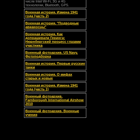
числе Intel Wi-Fi, 3G и 4G
технологии, Bluetooth, GPS.
Военная история. Измена 1941
года (часть 2)
Военная история. "Подводные
авианосцы"
Военная история. Как
допрашивали Геринга:
Нюрнбергский процесс глазами
участника
Военный фотоархив. US Navy.
Фотоподборка
Военная история. Первые русские
танки
Военная история. О мифах
старых и новых
Военная история. Измена 1941
года (часть 1)
Военный фотоархив.
Farnborough International Airshow
2010
Военный фотоархив. Военные
учения