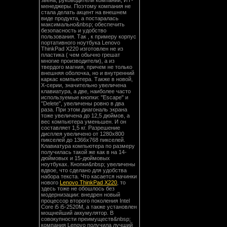
звена, руководители компаний, ИТ-
менеджеры. Поэтому компания не
стала делать акцент на внешнем
виде продукта, а постаралась
максимально&nbsp; обеспечить
безопасность и удобство
пользования. Так , к примеру корпус
портативного ноутбука Lenovo
ThinkPad X220 изготовлен не из
пластика ( чем обычно грешат
многие производители), а из
твердого магния, причем не только
внешняя оболочка, но и внутренний
каркас компьютера. Также в новой,
Х-серии, значительно увеличена
клавиатура, а две, наиболее часто
используемые кнопки: "Escape" и
"Delete", увеличены ровно в два
раза. При этом диагональ экрана
тоже увеличена до 12,5 дюймов, а
вес компьютера уменьшен. И он
составляет 1,5 кг. Разрешение
дисплея увеличено от 1280x800
пикселей до 1366x768 пикселей.
Клавиатура компьютера по размеру
получилась такой же как в на 14-
дюймовых и 15-дюймовых
ноутбуках. Кнопки&nbsp; увеличены
вдвое, что сделано для удобства
набора текста. Что касается начинки
нового
Lenovo ThinkPad X220
, то
здесь тоже не обошлось без
модернизации: внедрен новый
процессор второго поколения Intel
Core i5 i5-2520M, а также установлен
мощнейший аккумулятор. В
совокупности преимуществ&nbsp;
компания Lenovo получила лучший