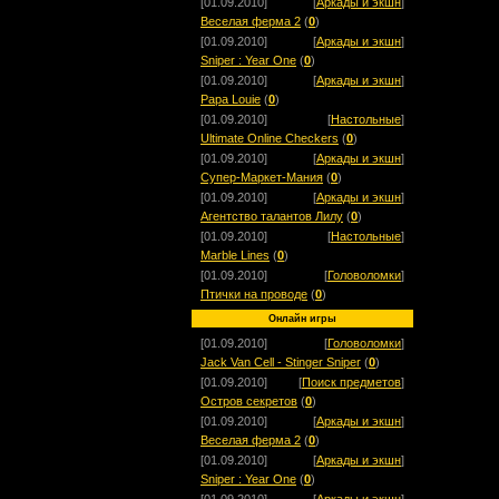
[01.09.2010]
[
Аркады и экшн
]
Веселая ферма 2
(
0
)
[01.09.2010]
[
Аркады и экшн
]
Sniper : Year One
(
0
)
[01.09.2010]
[
Аркады и экшн
]
Papa Louie
(
0
)
[01.09.2010]
[
Настольные
]
Ultimate Online Checkers
(
0
)
[01.09.2010]
[
Аркады и экшн
]
Супер-Маркет-Мания
(
0
)
[01.09.2010]
[
Аркады и экшн
]
Агентство талантов Лилу
(
0
)
[01.09.2010]
[
Настольные
]
Marble Lines
(
0
)
[01.09.2010]
[
Головоломки
]
Птички на проводе
(
0
)
Онлайн игры
[01.09.2010]
[
Головоломки
]
Jack Van Cell - Stinger Sniper
(
0
)
[01.09.2010]
[
Поиск предметов
]
Остров секретов
(
0
)
[01.09.2010]
[
Аркады и экшн
]
Веселая ферма 2
(
0
)
[01.09.2010]
[
Аркады и экшн
]
Sniper : Year One
(
0
)