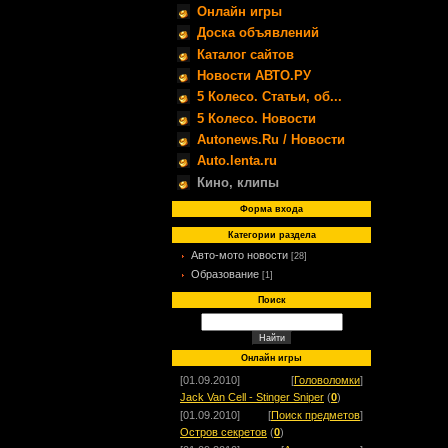
Онлайн игры
Доска объявлений
Каталог сайтов
Новости АВТО.РУ
5 Колесо. Статьи, об...
5 Колесо. Новости
Autonews.Ru / Новости
Auto.lenta.ru
Кино, клипы
Форма входа
Категории раздела
Авто-мото новости
[28]
Образование
[1]
Поиск
Онлайн игры
[01.09.2010]
[
Головоломки
]
Jack Van Cell - Stinger Sniper
(
0
)
[01.09.2010]
[
Поиск предметов
]
Остров секретов
(
0
)