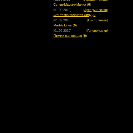
Супер-Маркет-Мания
(
0
)
[01.09.2010]
[
Аркады и экшн
]
Агентство талантов Лилу
(
0
)
[01.09.2010]
[
Настольные
]
Marble Lines
(
0
)
[01.09.2010]
[
Головоломки
]
Птички на проводе
(
0
)