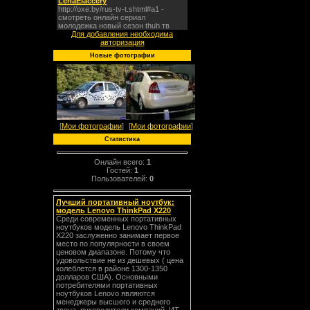
Для добавления необходима
авторизация
Новые фотографии
[
Мои фотографии
]
[
Мои фотографии
]
Статистика
Онлайн всего:
1
Гостей:
1
Пользователей:
0
Лучший портативный ноутбук:
модель Lenovo ThinkPad X220
Среди современных портативных
ноутбуков модель Lenovo ThinkPad
X220 заслуженно занимает первое
место по популярности в своем
ценовом диапазоне. Потому что
удовольствие не из дешевых ( цена
колеблется в районе 1300-1350
долларов США). Основными
потребителями портативных
ноутбуков Lenovo являются
менеджеры высшего и среднего