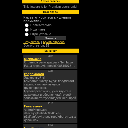
Архив записей
This feature is for Premium users only!
Наш опрос
Как вы относитесь к нулевым
промилле?
Положительно
И да и нет
Отрицательно
Результаты
|
Архив опросов
Всего ответов:
15
Мини-чат