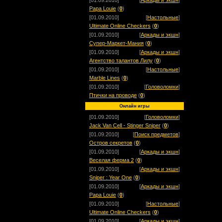
[01.09.2010]
[
Аркады и экшн
]
Papa Louie
(
0
)
[01.09.2010]
[
Настольные
]
Ultimate Online Checkers
(
0
)
[01.09.2010]
[
Аркады и экшн
]
Супер-Маркет-Мания
(
0
)
[01.09.2010]
[
Аркады и экшн
]
Агентство талантов Лилу
(
0
)
[01.09.2010]
[
Настольные
]
Marble Lines
(
0
)
[01.09.2010]
[
Головоломки
]
Птички на проводе
(
0
)
Онлайн игры
[01.09.2010]
[
Головоломки
]
Jack Van Cell - Stinger Sniper
(
0
)
[01.09.2010]
[
Поиск предметов
]
Остров секретов
(
0
)
[01.09.2010]
[
Аркады и экшн
]
Веселая ферма 2
(
0
)
[01.09.2010]
[
Аркады и экшн
]
Sniper : Year One
(
0
)
[01.09.2010]
[
Аркады и экшн
]
Papa Louie
(
0
)
[01.09.2010]
[
Настольные
]
Ultimate Online Checkers
(
0
)
[01.09.2010]
[
Аркады и экшн
]