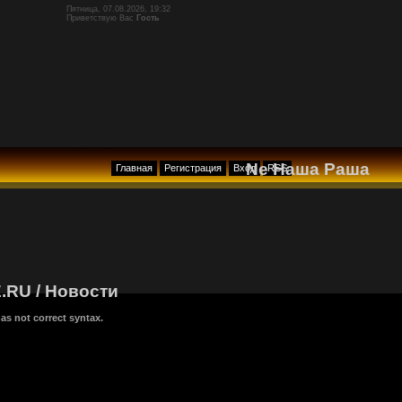
Пятница, 07.08.2026, 19:32
Приветствую Вас
Гость
Ne Наша Раша
Главная
Регистрация
Вход
RSS
.RU / Новости
as not correct syntax.