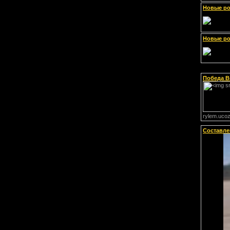
Новые ро
Новые ро
Победа В
rylem.ucoz.
Составле