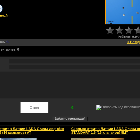
онлайн
Рейтинг
:
0.0
/
0
807
/
6
« Назад
ментариев
:
0
стоит в Латвии LADA Granta лифтбек
Сколько стоит в Латвии LADA Granta 
6 (16 клапанов) AT
STANDART 1.6 (16 клапанов) 5MT