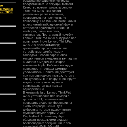
образец портативного ноутбука,
предлагаемых на текущий момент.
ое
Качество нового продукта Lenovo
е Марка:
ThinkPad X220 , как гласит
а: 200 €
рекламный релиз компании,
проверялось на прочность не
понарошку. Его мочили, помещали в
агрессивный вибрационный фон и
оставляли в условиях низких, и
наоборот, очень высоких,
температур. Портативный ноутбук
Lenovo ThinkPad X220 выдержал все
испытания. Ноут Lenovo ThinkPad
X220 220 обладает&nbsp;
двойным&nbsp; указывающим
устройством: джойстиком и
тачпадом. Вторая пара кнопок
мышки теперь внедрена в тачпад, по
аналогии с моделью Clickpad
компании Apple. Рабочая площадь
поверхности тачпада заметно
увеличилась. Навигация действует
при помощи одного пальца, потому
что курсор мыши не функционирует
когда с сенсорным экраном
соприкасаются два пальца
одновременно.
В модели&nbsp; Lenovo ThinkPad
X220 установлена веб-камера с
датчиком HD, позволяющий
проводить видео-конференции на
1280x720 разрешении. Для
цифровых потоков аудио - видео
функционируют порты VGA и
DisplayPort. А также ноутбук
обладает несколькими видами
беспроводных соединений, в том
числе Intel Wi-Fi, 3G и 4G