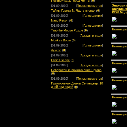
Построй-ка 2. Город мечты
(
0
)
Знакомим
[01.09.2010]
[
Поиск предметов
]
оружие 2
Тайны Города N. Часть вторая
(
0
)
P228 Моде
[01.09.2010]
[
Головоломки
]
Nano Recon
(
0
)
[01.09.2010]
[
Головоломки
]
Новые ро
Trap the Mouse Puzzle
(
0
)
[01.09.2010]
[
Аркады и экшн
]
Monkey Boom
(
0
)
[01.09.2010]
[
Головоломки
]
Новые ро
Луксор
(
0
)
[01.09.2010]
[
Аркады и экшн
]
Clinic Escape
(
0
)
Новые ро
[01.09.2010]
[
Аркады и экшн
]
Невероятные приключения Эдгара
(
0
)
[01.09.2010]
[
Поиск предметов
]
Новые ро
Приключения Дианы Селинджер. 10
дней под водой
(
0
)
Новые ро
Новые ро