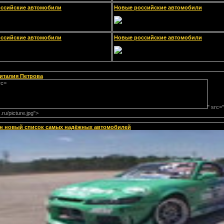
ссийские автомобили
Новые российские автомобили
ссийские автомобили
Новые российские автомобили
италия Петрова
" src="
ru/picture.jpg">
н новый список самых надёжных автомобилей