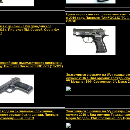
Цены на российские травматические п
в 2016 году. Пистолет TANFOGLIO TG-1 
ОООП
ся с ценами на б/у гражданское
16 г. Пистолет ПМ, боевой. Сост.: б/у
 €
российские травматические пистолеты
ду. Пистолет Пистолет ВПО-501 (10х32Т)
Знакомимся с ценами на б/у гражданск
оружие 2016 г. Вид оружия: Гражданско
TT Модель: 1944 Состояние: б/у Цена: 2
6 года на cигнальное (списанное,
Знакомимся с ценами на б/у гражданск
ное) оружие без лицензии. Пистолет
оружие 2016 г. Вид оружия: Гражданско
 охолощенный ТТ-СО
Nagan Модель:1941 Состояние: б/у Цена