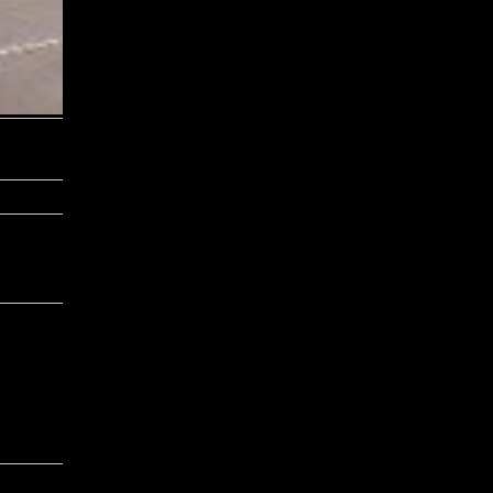
Автомобильный завод "Газ" подписал соглашение с
Daimler
Концерн Ferrari выпустит суперкар 458 Italia