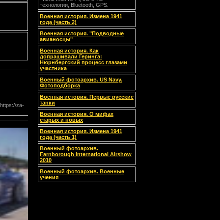
технологии, Bluetooth, GPS.
Военная история. Измена 1941
года (часть 2)
Военная история. "Подводные
авианосцы"
Военная история. Как
допрашивали Геринга:
Нюрнбергский процесс глазами
участника
Зачем продавцу нужен тренинг по продажам
Вот уже два десятилетия российские граждане пытаются
Военный фотоархив. US Navy.
овладеть такой хитроумной наукой, как торговля. Сначала,
Фотоподборка
после разрушения плановой советской экономики, в
девяностых годах прошлого столетия, все продавали всё,
Военная история. Первые русские
ничего при этом не производя. В "нулевых" годах производство
танки
https://za-
постепенно начало восстанавливаться, а торговать-то так и не
научились. Почему?
Военная история. О мифах
старых и новых
Военная история. Измена 1941
года (часть 1)
Военный фотоархив.
Феттель выигрывает австралийских GP
Farnborough International Airshow
topgear
2010
Военный фотоархив. Военные
учения