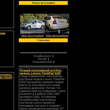
Новые фотографии
едан
[
Мои фотографии
]
[
Мои фотографии
]
Статистика
Онлайн всего:
1
Гостей:
1
Пользователей:
0
Лучший портативный ноутбук:
модель Lenovo ThinkPad X220
истолеты
Среди современных портативных
 РА) ОООП
ноутбуков модель Lenovo ThinkPad
X220 заслуженно занимает первое
место по популярности в своем
ценовом диапазоне. Потому что
удовольствие не из дешевых ( цена
колеблется в районе 1300-1350
долларов США). Основными
потребителями портативных
ноутбуков Lenovo являются
менеджеры высшего и среднего
звена, руководители компаний, ИТ-