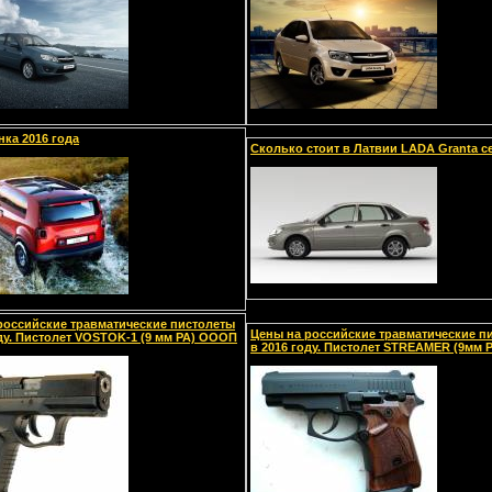
нка 2016 года
Сколько стоит в Латвии LADA Granta с
российские травматические пистолеты
Цены на российские травматические п
оду. Пистолет VOSTOK-1 (9 мм РА) ОООП
в 2016 году. Пистолет STREAMER (9мм