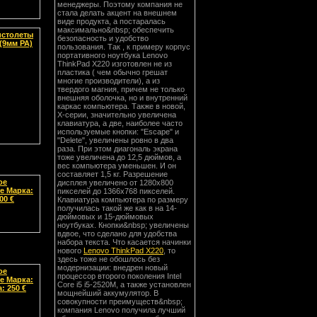
менеджеры. Поэтому компания не
стала делать акцент на внешнем
виде продукта, а постаралась
максимально&nbsp; обеспечить
истолеты
безопасность и удобство
(9мм РА)
пользования. Так , к примеру корпус
портативного ноутбука Lenovo
ThinkPad X220 изготовлен не из
пластика ( чем обычно грешат
многие производители), а из
твердого магния, причем не только
внешняя оболочка, но и внутренний
каркас компьютера. Также в новой,
Х-серии, значительно увеличена
клавиатура, а две, наиболее часто
используемые кнопки: "Escape" и
"Delete", увеличены ровно в два
раза. При этом диагональ экрана
тоже увеличена до 12,5 дюймов, а
вес компьютера уменьшен. И он
составляет 1,5 кг. Разрешение
ое
дисплея увеличено от 1280x800
е Марка:
пикселей до 1366x768 пикселей.
00 €
Клавиатура компьютера по размеру
получилась такой же как в на 14-
дюймовых и 15-дюймовых
ноутбуках. Кнопки&nbsp; увеличены
вдвое, что сделано для удобства
набора текста. Что касается начинки
нового
Lenovo ThinkPad X220
, то
здесь тоже не обошлось без
модернизации: внедрен новый
ое
процессор второго поколения Intel
е Марка:
Core i5 i5-2520M, а также установлен
: 250 €
мощнейший аккумулятор. В
совокупности преимуществ&nbsp;
компания Lenovo получила лучший