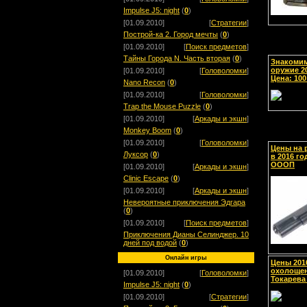
Impulse J5: night
(
0
)
[01.09.2010]
[
Стратегии
]
Построй-ка 2. Город мечты
(
0
)
[01.09.2010]
[
Поиск предметов
]
Тайны Города N. Часть вторая
(
0
)
Знакомим
оружие 20
[01.09.2010]
[
Головоломки
]
Цена: 100
Nano Recon
(
0
)
[01.09.2010]
[
Головоломки
]
Trap the Mouse Puzzle
(
0
)
[01.09.2010]
[
Аркады и экшн
]
Monkey Boom
(
0
)
[01.09.2010]
[
Головоломки
]
Цены на 
Луксор
(
0
)
в 2016 го
ОООП
[01.09.2010]
[
Аркады и экшн
]
Clinic Escape
(
0
)
[01.09.2010]
[
Аркады и экшн
]
Невероятные приключения Эдгара
(
0
)
[01.09.2010]
[
Поиск предметов
]
Приключения Дианы Селинджер. 10
дней под водой
(
0
)
Онлайн игры
Цены 201
охолощен
[01.09.2010]
[
Головоломки
]
Токарева
Impulse J5: night
(
0
)
[01.09.2010]
[
Стратегии
]