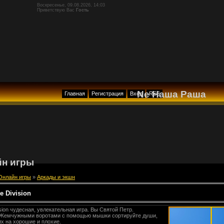
Воскресенье, 09.08.2026, 14:03
Приветствую Вас
Гость
Ne Наша Раша
Главная
Регистрация
Вход
RSS
н игры
Онлайн игры
»
Аркады и экшн
e Division
ision чудесная, увлекательная игра. Вы Святой Петр.
 Жемчужными воротами с помощью мышки сортируйте души,
их на хорошие и плохие.