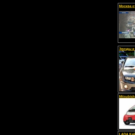
Москва о
Звезды и
Mitsubish
LADA Kal