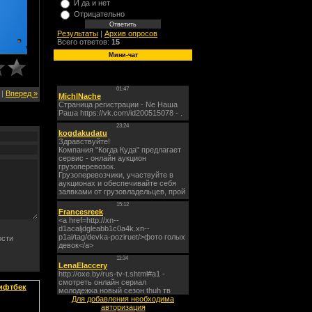
И да и нет
Отрицательно
Результаты
|
Архив опросов
Всего ответов:
15
Мини-чат
|
Вперед »
лифтбек
Для добавления необходима
авторизация