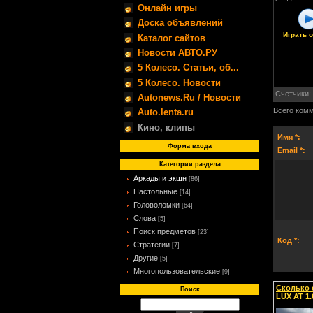
Онлайн игры
Доска объявлений
Играть 
Каталог сайтов
Новости АВТО.РУ
5 Колесо. Статьи, об...
5 Колесо. Новости
Счетчики
:
Autonews.Ru / Новости
Всего ком
Auto.lenta.ru
Кино, клипы
Имя *:
Форма входа
Email *:
Категории раздела
Аркады и экшн
[86]
Настольные
[14]
Головоломки
[64]
Слова
[5]
Поиск предметов
[23]
Код *:
Стратегии
[7]
Другие
[5]
Многопользовательские
[9]
Сколько 
Поиск
LUX AT 1.