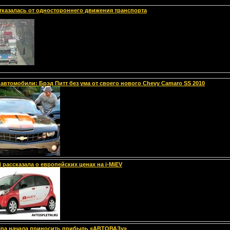
тказалась от одностороннего движения транспорта
 автомобили: Брэд Питт без ума от своего нового Chevy Camaro SS 2010
i рассказала о европейских ценах на i-MiEV
ina начала приносить прибыль «АВТОВАЗу»