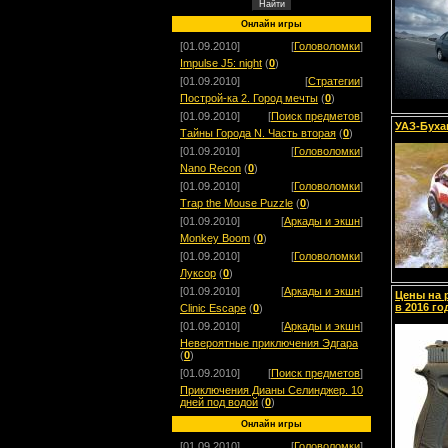
Онлайн игры
[01.09.2010]
[
Головоломки
]
Impulse J5: night
(
0
)
[01.09.2010]
[
Стратегии
]
Построй-ка 2. Город мечты
(
0
)
[01.09.2010]
[
Поиск предметов
]
УАЗ-Буха
Тайны Города N. Часть вторая
(
0
)
[01.09.2010]
[
Головоломки
]
Nano Recon
(
0
)
[01.09.2010]
[
Головоломки
]
Trap the Mouse Puzzle
(
0
)
[01.09.2010]
[
Аркады и экшн
]
Monkey Boom
(
0
)
[01.09.2010]
[
Головоломки
]
Луксор
(
0
)
[01.09.2010]
[
Аркады и экшн
]
Цены на 
в 2016 г
Clinic Escape
(
0
)
[01.09.2010]
[
Аркады и экшн
]
Невероятные приключения Эдгара
(
0
)
[01.09.2010]
[
Поиск предметов
]
Приключения Дианы Селинджер. 10
дней под водой
(
0
)
Онлайн игры
[01.09.2010]
[
Головоломки
]