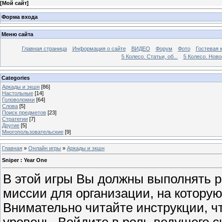
[
Мой сайт
]
Форма входа
Меню сайта
Главная страница
Информация о сайте
ВИДЕО
Форум
Фото
Гостевая 
5 Колесо. Статьи, об...
5 Колесо. Ново
Categories
Аркады и экшн
[86]
Настольные
[14]
Головоломки
[64]
Слова
[5]
Поиск предметов
[23]
Стратегии
[7]
Другие
[5]
Многопользовательские
[9]
Главная
»
Онлайн игры
»
Аркады и экшн
Sniper : Year One
В этой игры Вы должны выполнять 
миссии для организации, на которую
Внимательно читайте инструкции, чт
уровень. Войдите в роль ведущего с