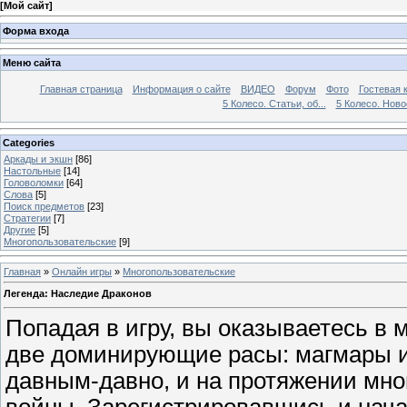
[
Мой сайт
]
Форма входа
Меню сайта
Главная страница
Информация о сайте
ВИДЕО
Форум
Фото
Гостевая 
5 Колесо. Статьи, об...
5 Колесо. Ново
Categories
Аркады и экшн
[86]
Настольные
[14]
Головоломки
[64]
Слова
[5]
Поиск предметов
[23]
Стратегии
[7]
Другие
[5]
Многопользовательские
[9]
Главная
»
Онлайн игры
»
Многопользовательские
Легенда: Наследие Драконов
Попадая в игру, вы оказываетесь в м
две доминирующие расы: магмары и
давным-давно, и на протяжении мно
войны. Зарегистрировавшись и нача