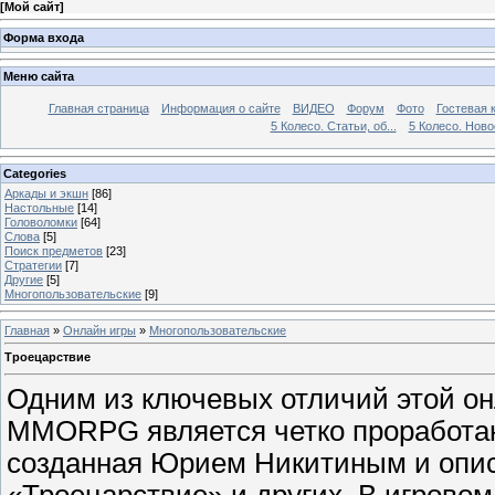
[
Мой сайт
]
Форма входа
Меню сайта
Главная страница
Информация о сайте
ВИДЕО
Форум
Фото
Гостевая 
5 Колесо. Статьи, об...
5 Колесо. Ново
Categories
Аркады и экшн
[86]
Настольные
[14]
Головоломки
[64]
Слова
[5]
Поиск предметов
[23]
Стратегии
[7]
Другие
[5]
Многопользовательские
[9]
Главная
»
Онлайн игры
»
Многопользовательские
Троецарствие
Одним из ключевых отличий этой он
MMORPG является четко проработан
созданная Юрием Никитиным и опис
«Троецарствие» и других. В игрово