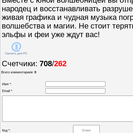
народец и восстанавливать разруше
живая графика и чудная музыка пог
волшебства и магии. Не стоит теря
эльфы и феи уже ждут вас!
Скачать для
PC
Счетчики
:
708
/
262
Всего комментариев
:
0
Имя *:
Email *:
Код *: