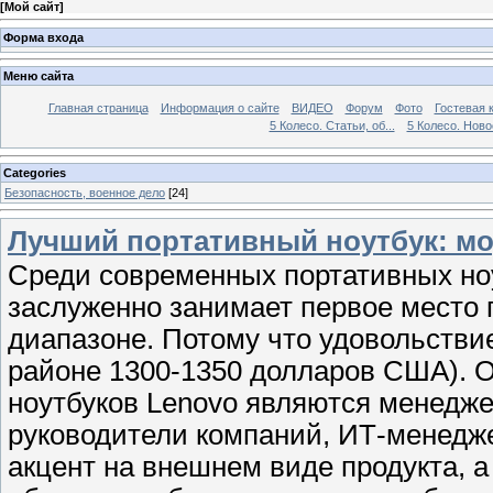
[
Мой сайт
]
Форма входа
Меню сайта
Главная страница
Информация о сайте
ВИДЕО
Форум
Фото
Гостевая 
5 Колесо. Статьи, об...
5 Колесо. Ново
Categories
Безопасность, военное дело
[24]
Лучший портативный ноутбук: мо
Среди современных портативных но
заслуженно занимает первое место 
диапазоне. Потому что удовольствие
районе 1300-1350 долларов США). 
ноутбуков Lenovo являются менедже
руководители компаний, ИТ-менедже
акцент на внешнем виде продукта, 