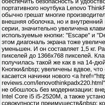
обеспечить безопасность и удобство
портативного ноутбука Lenovo ThinkP
обычно грешат многие производители
внешняя оболочка, но и внутренний 
серии, значительно увеличена клави
используемые кнопки: "Escape" и "De
этом диагональ экрана тоже увеличе
уменьшен. И он составляет 1,5 кг. 
пикселей до 1366x768 пикселей. Кл
получилась такой же как в на 14-д
Кнопки&nbsp; увеличены вдвое, что 
касается начинки нового <a href="http
reviews.com/lenovothinkpadx220.html
не обошлось без модернизации: вне
Intel Core i5 i5-2520M, а также уст
совокупности преимуществ&nbsp; к