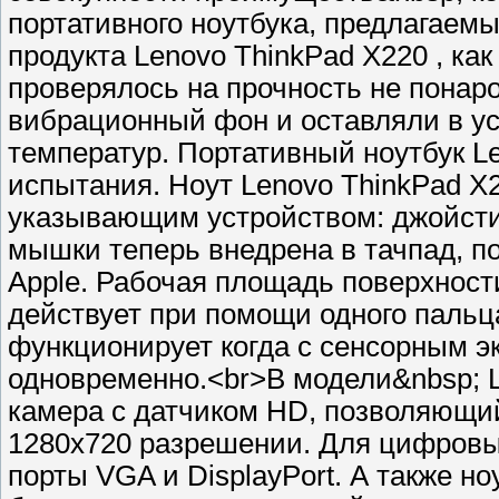
портативного ноутбука, предлагаемы
продукта Lenovo ThinkPad X220 , ка
проверялось на прочность не понар
вибрационный фон и оставляли в усл
температур. Портативный ноутбук L
испытания. Ноут Lenovo ThinkPad X
указывающим устройством: джойстик
мышки теперь внедрена в тачпад, п
Apple. Рабочая площадь поверхност
действует при помощи одного пальц
функционирует когда с сенсорным э
одновременно.<br>В модели&nbsp; L
камера с датчиком HD, позволяющи
1280x720 разрешении. Для цифровы
порты VGA и DisplayPort. А также н